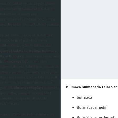
mantık, dikkat ve hafıza gibi zihinsel
yeteneklerini kullanarak çözdükleri
bulunması istenilen şeyi
düşündürerek, aratarak buldurmayı
amaçlayan bir sözcük bulma oyunudur,
En çok Sabah, Hürriyet, Habertürk,
Posta, Milliyet gazetesi tercih
edilmektedir, gazete bulmacaları
Çengel bulmaca
,
Kelime Bulmaca
,
Kare bulmaca
, sorularının cevaplarını
bulmaca sözlüğü
sitemizden
öğrenebilirsiniz, takıldığınız sorularda
sizlere yardımcı olacaktır, bu sayede
diğer kelimeleride kolaylıkla çözebilir
ve kendinizi geliştirebilirsiniz, tüm
Bulmaca Bulmacada telaro
sor
güncel
bulmaca cevapları
sitemizde
mevcuttur, yaklaşık 300.000 adet
bulmaca
sorunun cevaplarını sitemizde
bulabilirsiniz.
Bulmacada nedir
Ayrıca sitemizde kelime anlamı, eş
Bulmacada ne demek