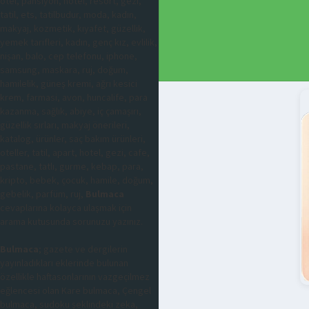
otel, pansiyon, hotel, resort, gezi,
tatil, ets, tatilbudur, moda, kadın,
makyaj, kozmetik, kıyafet, güzellik,
yemek tarifleri, kadın, genç kız, evlilik,
nişan, balo, cep telefonu, iphone,
samsung, maskara, ruj, doğum,
hamilelik, güneş kremi, ağrı kesici
krem, farmasi, avon, huncalife, para
kazanma, sağlık, abiye, iç çamaşırı,
güzellik sırları, makyaj önerileri,
katalog, ürünler, saç bakım ürünleri,
oteller, tatil, apart, hotel, gezi, cafe,
pastane, tatlı, gurme, kebap, para,
kripto, bebek, çocuk, hamile, doğum,
gebelik, parfüm, ruj,
Bulmaca
cevaplarına kolayca ulaşmak için
arama kutusunda sorunuzu yazınız.
Bulmaca
; gazete ve dergilerin
yayınladıkları eklerinde bulunan
özellikle haftasonlarının vazgeçilmez
eğlencesi olan Kare bulmaca, Çengel
bulmaca, sudoku şeklindeki zeka,