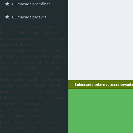
Bulmacada promönat
Bulmacada paçavra
bulmaca, bulmacada, bulmaca
sözlüğü, kelime, çengel bulmaca, kare
bulmaca, kısa, kısaca, imi, mecazen,
simgesi, halk dili, halk ağzı, halk
dilinde, eş anlamlısı, ne denir, parası,
para birimi, mecaz, gazetesi, eski dil,
eski dilde, mecazen, bir tür, tersi,
karşıtı, bir, resimdeki, artist, yazar,
oyuncu, sanatçı, 2 harfli, 3 harfli, 4
harfli, 5 harfli, 6 harfli, 7 harfli, 8 harfli,
Bulmacada telaro bulmaca cevapla
9 harfli, 10 harfli, 11 harfli, 12 harfli, 13
harfli, mecazi, argo, argoda, hayvan,
halk, halkı, ölçü, ölçü birimi, hastalığı,
eş anlamı, zıt anlamı, gazete,
gazetesi, airfryer, airfryer fiyat,
arçelik, philips, karaca, evlilik
paketleri, prostat, menapoz, kist,
miyom, sivilce, saç bakımı, estetik,