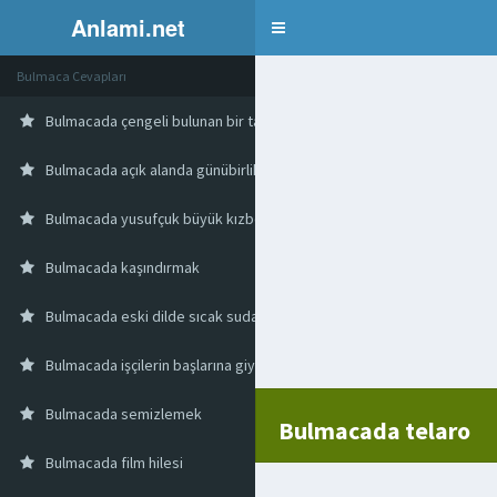
Anlami.net
Bulmaca
Bulmaca Cevapları
Bulmacada çengeli bulunan bir tartı aracı
Bulmacada açık alanda günübirlik gezinti
Bulmacada yusufçuk büyük kızböceği
Bulmacada kaşındırmak
Bulmacada eski dilde sıcak suda haşlama
Bulmacada işçilerin başlarına giydikleri
Bulmacada semizlemek
Bulmacada telaro
Bulmacada film hilesi