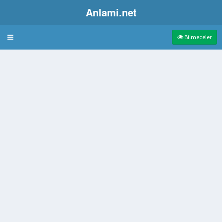
Anlami.net
Bulmaca
Bilmeceler
e
ı