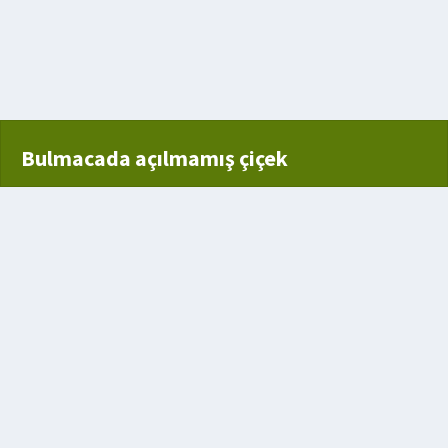
 sıcak gezegeni
el
Bulmacada açılmamış çiçek