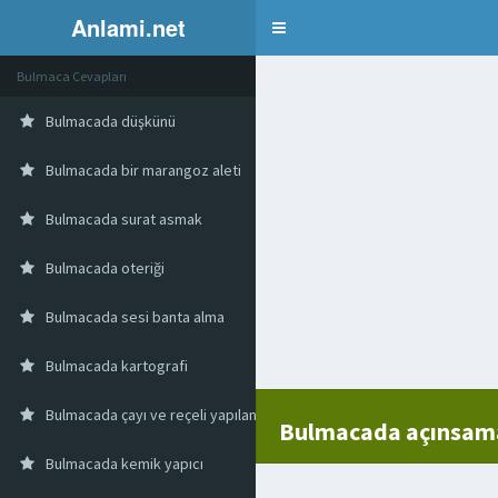
Anlami.net
Bulmaca
Bulmaca Cevapları
Bulmacada düşkünü
Bulmacada bir marangoz aleti
Bulmacada surat asmak
Bulmacada oteriği
Bulmacada sesi banta alma
Bulmacada kartografi
Bulmacada çayı ve reçeli yapılan vitamin deposu meyvecik
Bulmacada açınsam
Bulmacada kemik yapıcı