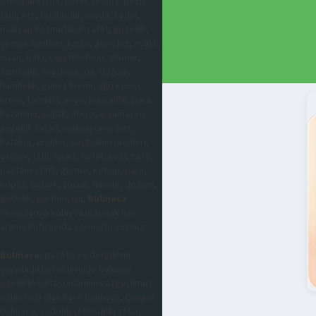
otel, pansiyon, hotel, resort, gezi,
tatil, ets, tatilbudur, moda, kadın,
makyaj, kozmetik, kıyafet, güzellik,
yemek tarifleri, kadın, genç kız, evlilik,
nişan, balo, cep telefonu, iphone,
samsung, maskara, ruj, doğum,
hamilelik, güneş kremi, ağrı kesici
krem, farmasi, avon, huncalife, para
kazanma, sağlık, abiye, iç çamaşırı,
güzellik sırları, makyaj önerileri,
katalog, ürünler, saç bakım ürünleri,
oteller, tatil, apart, hotel, gezi, cafe,
pastane, tatlı, gurme, kebap, para,
kripto, bebek, çocuk, hamile, doğum,
gebelik, parfüm, ruj,
Bulmaca
cevaplarına kolayca ulaşmak için
arama kutusunda sorunuzu yazınız.
Bulmaca
; gazete ve dergilerin
yayınladıkları eklerinde bulunan
özellikle haftasonlarının vazgeçilmez
eğlencesi olan Kare bulmaca, Çengel
bulmaca, sudoku şeklindeki zeka,