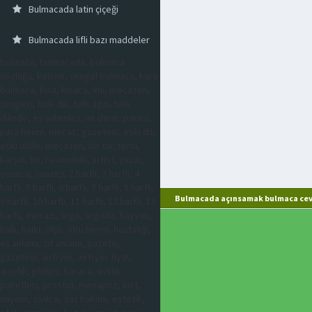
Bulmacada latin çiçeği
Bulmacada lifli bazı maddeler
bulmaca, bulmacada, bulmaca
sözlüğü, kelime, çengel bulmaca, kare
bulmaca, kısa, kısaca, imi, mecazen,
simgesi, halk dili, halk ağzı, halk
dilinde, eş anlamlısı, ne denir, parası,
para birimi, mecaz, gazetesi, eski dil,
eski dilde, mecazen, bir tür, tersi,
karşıtı, bir, resimdeki, artist, yazar,
oyuncu, sanatçı, 2 harfli, 3 harfli, 4
harfli, 5 harfli, 6 harfli, 7 harfli, 8 harfli,
Bulmacada açınsamak bulmaca cev
9 harfli, 10 harfli, 11 harfli, 12 harfli, 13
harfli, mecazi, argo, argoda, hayvan,
halk, halkı, ölçü, ölçü birimi, hastalığı,
eş anlamı, zıt anlamı, gazete,
gazetesi, airfryer, airfryer fiyat,
arçelik, philips, karaca, evlilik
paketleri, prostat, menapoz, kist,
miyom, sivilce, saç bakımı, estetik,