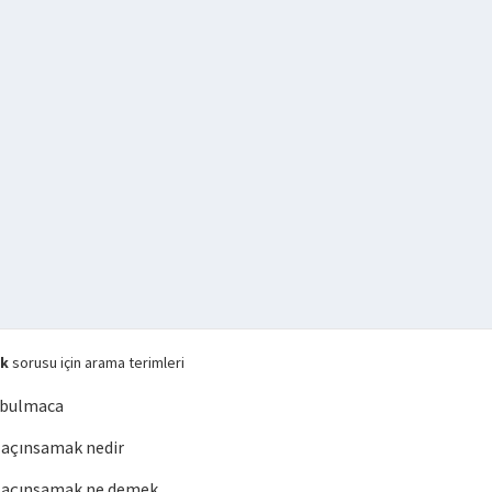
ak
sorusu için arama terimleri
 bulmaca
açınsamak nedir
 açınsamak ne demek