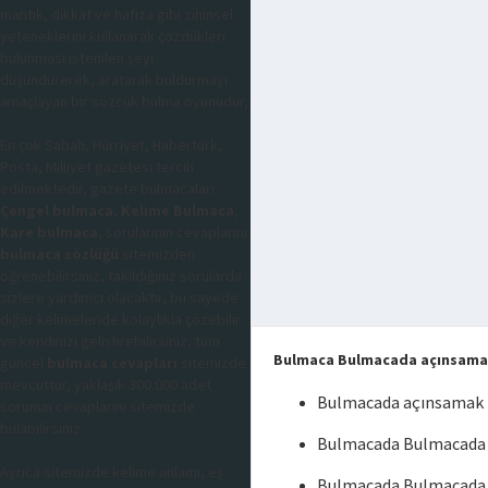
mantık, dikkat ve hafıza gibi zihinsel
yeteneklerini kullanarak çözdükleri
bulunması istenilen şeyi
düşündürerek, aratarak buldurmayı
amaçlayan bir sözcük bulma oyunudur,
En çok Sabah, Hürriyet, Habertürk,
Posta, Milliyet gazetesi tercih
edilmektedir, gazete bulmacaları
Çengel bulmaca
,
Kelime Bulmaca
,
Kare bulmaca
, sorularının cevaplarını
bulmaca sözlüğü
sitemizden
öğrenebilirsiniz, takıldığınız sorularda
sizlere yardımcı olacaktır, bu sayede
diğer kelimeleride kolaylıkla çözebilir
ve kendinizi geliştirebilirsiniz, tüm
Bulmaca Bulmacada açınsam
güncel
bulmaca cevapları
sitemizde
mevcuttur, yaklaşık 300.000 adet
Bulmacada açınsamak
sorunun cevaplarını sitemizde
bulabilirsiniz.
Bulmacada Bulmacada 
Ayrıca sitemizde kelime anlamı, eş
Bulmacada Bulmacada