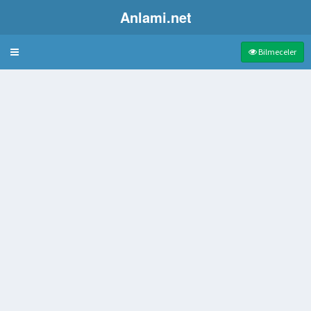
Anlami.net
Bulmaca
Bilmeceler
leyici söz
durum
rıza
şkün