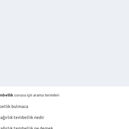
mbellik
sorusu için arama terimleri
bellik bulmaca
ğırlık tembellik nedir
ğırlık tembellik ne demek