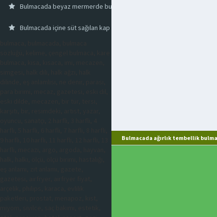
Bulmacada beyaz mermerde bulunan sert kısım
Bulmacada içine süt sağılan kap
bulmaca, bulmacada, bulmaca
sözlüğü, kelime, çengel bulmaca, kare
bulmaca, kısa, kısaca, imi, mecazen,
simgesi, halk dili, halk ağzı, halk
dilinde, eş anlamlısı, ne denir, parası,
para birimi, mecaz, gazetesi, eski dil,
eski dilde, mecazen, bir tür, tersi,
karşıtı, bir, resimdeki, artist, yazar,
oyuncu, sanatçı, 2 harfli, 3 harfli, 4
harfli, 5 harfli, 6 harfli, 7 harfli, 8 harfli,
Bulmacada ağırlık tembellik bulma
9 harfli, 10 harfli, 11 harfli, 12 harfli, 13
harfli, mecazi, argo, argoda, hayvan,
halk, halkı, ölçü, ölçü birimi, hastalığı,
eş anlamı, zıt anlamı, gazete,
gazetesi, airfryer, airfryer fiyat,
arçelik, philips, karaca, evlilik
paketleri, prostat, menapoz, kist,
miyom, sivilce, saç bakımı, estetik,