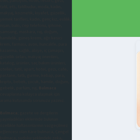
otel, pansiyon, hotel, resort, gezi,
tatil, ets, tatilbudur, moda, kadın,
makyaj, kozmetik, kıyafet, güzellik,
yemek tarifleri, kadın, genç kız, evlilik,
nişan, balo, cep telefonu, iphone,
samsung, maskara, ruj, doğum,
hamilelik, güneş kremi, ağrı kesici
krem, farmasi, avon, huncalife, para
kazanma, sağlık, abiye, iç çamaşırı,
güzellik sırları, makyaj önerileri,
katalog, ürünler, saç bakım ürünleri,
oteller, tatil, apart, hotel, gezi, cafe,
pastane, tatlı, gurme, kebap, para,
kripto, bebek, çocuk, hamile, doğum,
gebelik, parfüm, ruj,
Bulmaca
cevaplarına kolayca ulaşmak için
arama kutusunda sorunuzu yazınız.
Bulmaca
; gazete ve dergilerin
yayınladıkları eklerinde bulunan
özellikle haftasonlarının vazgeçilmez
eğlencesi olan Kare bulmaca, Çengel
bulmaca, sudoku şeklindeki zeka,