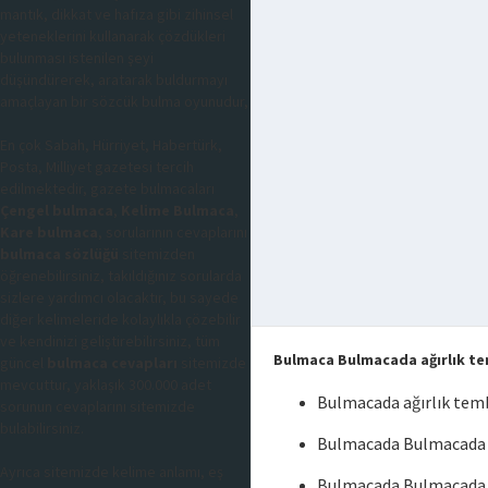
mantık, dikkat ve hafıza gibi zihinsel
yeteneklerini kullanarak çözdükleri
bulunması istenilen şeyi
düşündürerek, aratarak buldurmayı
amaçlayan bir sözcük bulma oyunudur,
En çok Sabah, Hürriyet, Habertürk,
Posta, Milliyet gazetesi tercih
edilmektedir, gazete bulmacaları
Çengel bulmaca
,
Kelime Bulmaca
,
Kare bulmaca
, sorularının cevaplarını
bulmaca sözlüğü
sitemizden
öğrenebilirsiniz, takıldığınız sorularda
sizlere yardımcı olacaktır, bu sayede
diğer kelimeleride kolaylıkla çözebilir
ve kendinizi geliştirebilirsiniz, tüm
Bulmaca Bulmacada ağırlık te
güncel
bulmaca cevapları
sitemizde
mevcuttur, yaklaşık 300.000 adet
Bulmacada ağırlık tem
sorunun cevaplarını sitemizde
bulabilirsiniz.
Bulmacada Bulmacada a
Ayrıca sitemizde kelime anlamı, eş
Bulmacada Bulmacada a