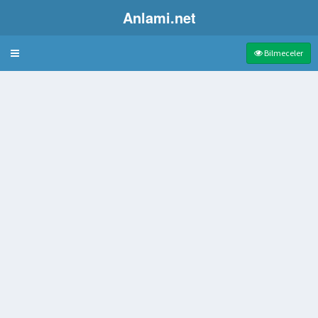
Anlami.net
Bulmaca
Bilmeceler
nzemeye veya benzetmeye çalışma