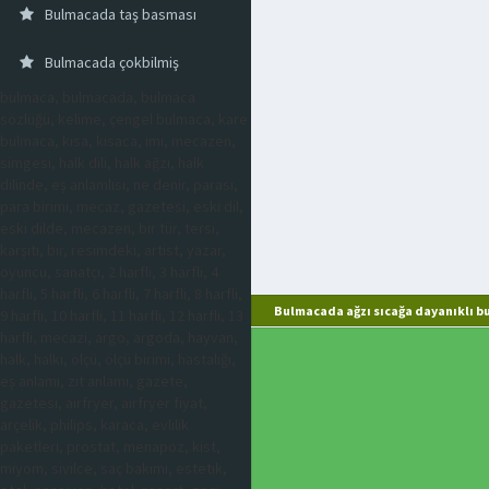
Bulmacada taş basması
Bulmacada çokbilmiş
bulmaca, bulmacada, bulmaca
sözlüğü, kelime, çengel bulmaca, kare
bulmaca, kısa, kısaca, imi, mecazen,
simgesi, halk dili, halk ağzı, halk
dilinde, eş anlamlısı, ne denir, parası,
para birimi, mecaz, gazetesi, eski dil,
eski dilde, mecazen, bir tür, tersi,
karşıtı, bir, resimdeki, artist, yazar,
oyuncu, sanatçı, 2 harfli, 3 harfli, 4
harfli, 5 harfli, 6 harfli, 7 harfli, 8 harfli,
Bulmacada ağzı sıcağa dayanıklı b
9 harfli, 10 harfli, 11 harfli, 12 harfli, 13
harfli, mecazi, argo, argoda, hayvan,
halk, halkı, ölçü, ölçü birimi, hastalığı,
eş anlamı, zıt anlamı, gazete,
gazetesi, airfryer, airfryer fiyat,
arçelik, philips, karaca, evlilik
paketleri, prostat, menapoz, kist,
miyom, sivilce, saç bakımı, estetik,