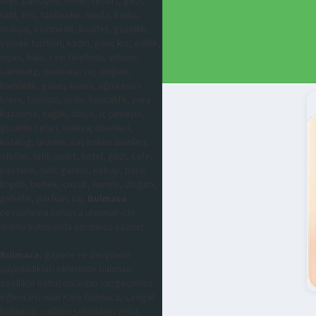
otel, pansiyon, hotel, resort, gezi,
tatil, ets, tatilbudur, moda, kadın,
makyaj, kozmetik, kıyafet, güzellik,
yemek tarifleri, kadın, genç kız, evlilik,
nişan, balo, cep telefonu, iphone,
samsung, maskara, ruj, doğum,
hamilelik, güneş kremi, ağrı kesici
krem, farmasi, avon, huncalife, para
kazanma, sağlık, abiye, iç çamaşırı,
güzellik sırları, makyaj önerileri,
katalog, ürünler, saç bakım ürünleri,
oteller, tatil, apart, hotel, gezi, cafe,
pastane, tatlı, gurme, kebap, para,
kripto, bebek, çocuk, hamile, doğum,
gebelik, parfüm, ruj,
Bulmaca
cevaplarına kolayca ulaşmak için
arama kutusunda sorunuzu yazınız.
Bulmaca
; gazete ve dergilerin
yayınladıkları eklerinde bulunan
özellikle haftasonlarının vazgeçilmez
eğlencesi olan Kare bulmaca, Çengel
bulmaca, sudoku şeklindeki zeka,