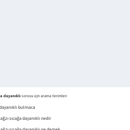
a dayanıklı
sorusu için arama terimleri
dayanıklı bulmaca
zı sıcağa dayanıklı nedir
ğzı sıcağa dayanıklı ne demek