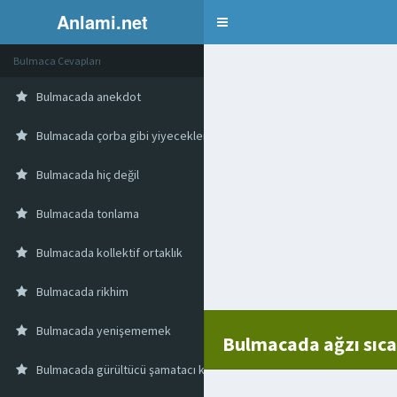
Anlami.net
Bulmaca
Bulmaca Cevapları
Bulmacada anekdot
Bulmacada çorba gibi yiyeceklere lezzet kazandıran sos
Bulmacada hiç değil
Bulmacada tonlama
Bulmacada kollektif ortaklık
Bulmacada rikhim
Bulmacada yenişememek
Bulmacada ağzı sıca
Bulmacada gürültücü şamatacı kimse