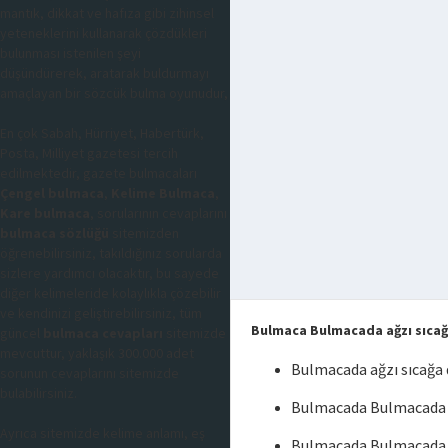
mantık, dikkat ve hafıza gibi zihinsel
yeteneklerini kullanarak çözdükleri
bulunması istenilen şeyi
düşündürerek, aratarak buldurmayı
amaçlayan bir sözcük bulma oyunudur,
En çok Sabah, Hürriyet, Habertürk,
Posta, Milliyet gazetesi tercih
edilmektedir, gazete bulmacaları
Çengel bulmaca
,
Kelime Bulmaca
,
Kare bulmaca
, sorularının cevaplarını
bulmaca sözlüğü
sitemizden
öğrenebilirsiniz, takıldığınız sorularda
sizlere yardımcı olacaktır, bu sayede
diğer kelimeleride kolaylıkla çözebilir
ve kendinizi geliştirebilirsiniz, tüm
Bulmaca Bulmacada ağzı sıcağ
güncel
bulmaca cevapları
sitemizde
mevcuttur, yaklaşık 300.000 adet
Bulmacada ağzı sıcağa 
sorunun cevaplarını sitemizde
bulabilirsiniz.
Bulmacada Bulmacada ağ
Ayrıca sitemizde kelime anlamı, eş
Bulmacada Bulmacada a