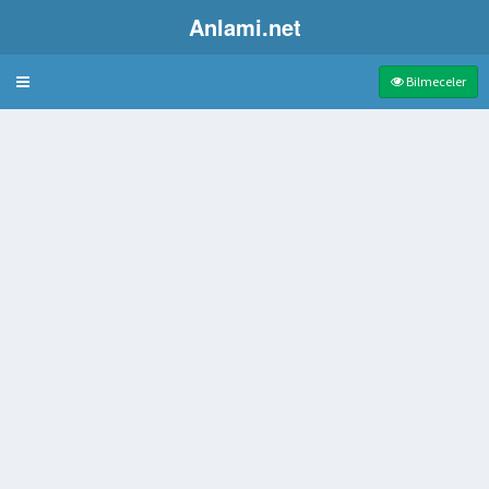
Anlami.net
Bulmaca
Bilmeceler
çiçek
likli
ilisi Yapılan Tatlı