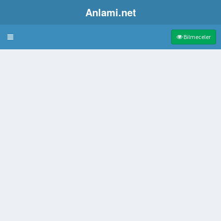
Anlami.net
Bulmaca
Bilmeceler
 sokma
n yol
an mahzenlerde olgunlaştırılan peynir