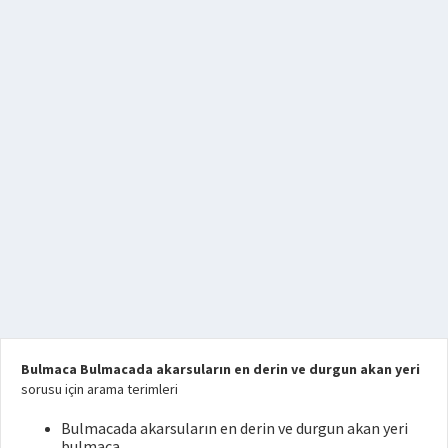
Bulmaca Bulmacada akarsuların en derin ve durgun akan yeri
sorusu için arama terimleri
Bulmacada akarsuların en derin ve durgun akan yeri
bulmaca