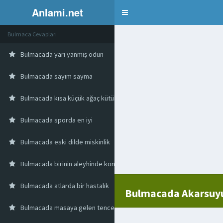
Anlami.net
Bulmaca
Bulmaca Cevapları
Bulmacada yarı yanmış odun
Bulmacada sayım sayma
Bulmacada kısa küçük ağaç kütük
Bulmacada sporda en iyi
Bulmacada eski dilde miskinlik
Bulmacada birinin aleyhinde konuşan
Bulmacada atlarda bir hastalık
Bulmacada Akarsuyun
Bulmacada masaya gelen tencerenin altına koyulur