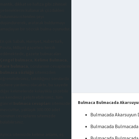
mantık, dikkat ve hafıza gibi zihinsel
yeteneklerini kullanarak çözdükleri
bulunması istenilen şeyi
düşündürerek, aratarak buldurmayı
amaçlayan bir sözcük bulma oyunudur,
En çok Sabah, Hürriyet, Habertürk,
Posta, Milliyet gazetesi tercih
edilmektedir, gazete bulmacaları
Çengel bulmaca
,
Kelime Bulmaca
,
Kare bulmaca
, sorularının cevaplarını
bulmaca sözlüğü
sitemizden
öğrenebilirsiniz, takıldığınız sorularda
sizlere yardımcı olacaktır, bu sayede
diğer kelimeleride kolaylıkla çözebilir
ve kendinizi geliştirebilirsiniz, tüm
Bulmaca Bulmacada Akarsuyun 
güncel
bulmaca cevapları
sitemizde
mevcuttur, yaklaşık 300.000 adet
Bulmacada Akarsuyun D
sorunun cevaplarını sitemizde
bulabilirsiniz.
Bulmacada Bulmacada A
Ayrıca sitemizde kelime anlamı, eş
Bulmacada Bulmacada A