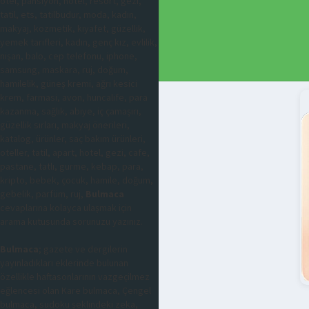
otel, pansiyon, hotel, resort, gezi,
tatil, ets, tatilbudur, moda, kadın,
makyaj, kozmetik, kıyafet, güzellik,
yemek tarifleri, kadın, genç kız, evlilik,
nişan, balo, cep telefonu, iphone,
samsung, maskara, ruj, doğum,
hamilelik, güneş kremi, ağrı kesici
krem, farmasi, avon, huncalife, para
kazanma, sağlık, abiye, iç çamaşırı,
güzellik sırları, makyaj önerileri,
katalog, ürünler, saç bakım ürünleri,
oteller, tatil, apart, hotel, gezi, cafe,
pastane, tatlı, gurme, kebap, para,
kripto, bebek, çocuk, hamile, doğum,
gebelik, parfüm, ruj,
Bulmaca
cevaplarına kolayca ulaşmak için
arama kutusunda sorunuzu yazınız.
Bulmaca
; gazete ve dergilerin
yayınladıkları eklerinde bulunan
özellikle haftasonlarının vazgeçilmez
eğlencesi olan Kare bulmaca, Çengel
bulmaca, sudoku şeklindeki zeka,