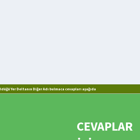
üğü Yer Deltanın Diğer Adı bulmaca cevapları aşağıda
CEVAPLAR