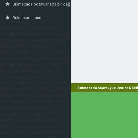
Bulmacada botswanada bir dağ
Bulmacada mum
bulmaca, bulmacada, bulmaca
sözlüğü, kelime, çengel bulmaca, kare
bulmaca, kısa, kısaca, imi, mecazen,
simgesi, halk dili, halk ağzı, halk
dilinde, eş anlamlısı, ne denir, parası,
para birimi, mecaz, gazetesi, eski dil,
eski dilde, mecazen, bir tür, tersi,
karşıtı, bir, resimdeki, artist, yazar,
oyuncu, sanatçı, 2 harfli, 3 harfli, 4
harfli, 5 harfli, 6 harfli, 7 harfli, 8 harfli,
Bulmacada Akarsuyun Denize Döküld
9 harfli, 10 harfli, 11 harfli, 12 harfli, 13
harfli, mecazi, argo, argoda, hayvan,
halk, halkı, ölçü, ölçü birimi, hastalığı,
eş anlamı, zıt anlamı, gazete,
gazetesi, airfryer, airfryer fiyat,
arçelik, philips, karaca, evlilik
paketleri, prostat, menapoz, kist,
miyom, sivilce, saç bakımı, estetik,