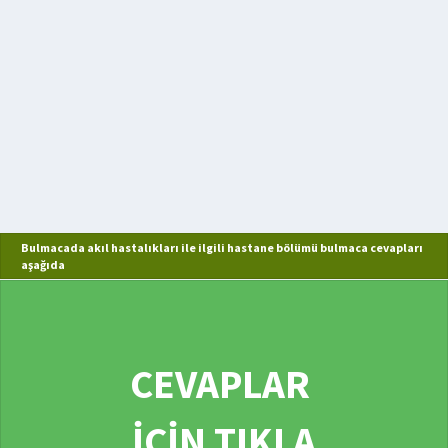
Bulmacada akıl hastalıkları ile ilgili hastane bölümü bulmaca cevapları
aşağıda
CEVAPLAR
İÇİN TIKLA