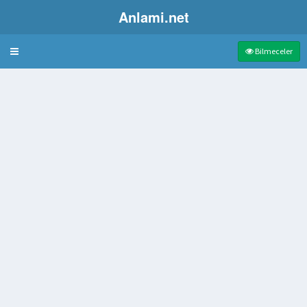
Anlami.net
Bulmaca
Bilmeceler
ara
luğu