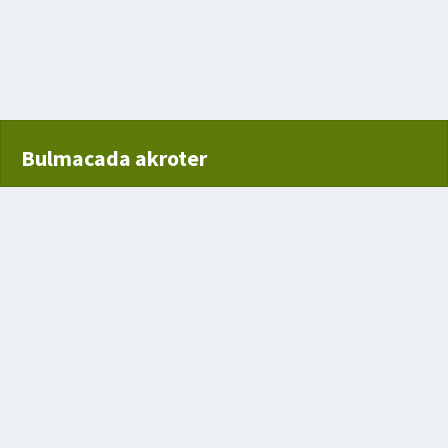
uzu
en yer
Bulmacada akroter