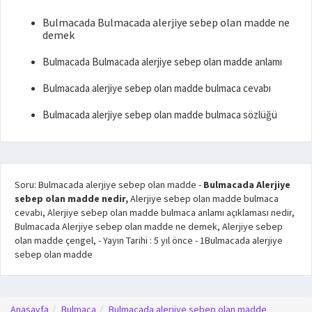
Bulmacada Bulmacada alerjiye sebep olan madde ne
demek
Bulmacada Bulmacada alerjiye sebep olan madde anlamı
Bulmacada alerjiye sebep olan madde bulmaca cevabı
Bulmacada alerjiye sebep olan madde bulmaca sözlüğü
Soru: Bulmacada alerjiye sebep olan madde
-
Bulmacada Alerjiye
sebep olan madde nedir,
Alerjiye sebep olan madde bulmaca
cevabı, Alerjiye sebep olan madde bulmaca anlamı açıklaması nedir,
Bulmacada Alerjiye sebep olan madde ne demek, Alerjiye sebep
olan madde çengel,
- Yayın Tarihi :
5 yıl önce
-
1
Bulmacada alerjiye
sebep olan madde
Anasayfa
Bulmaca
Bulmacada alerjiye sebep olan madde