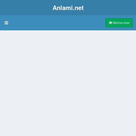
Anlami.net
Bulmaca
Bilmeceler
irmek
ırlatma ipi
şmaması için un serpmek
en ileri gelen hastalık