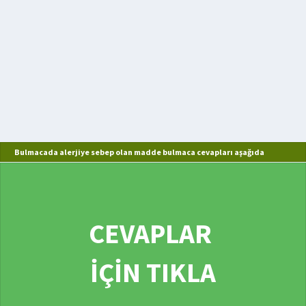
Bulmacada alerjiye sebep olan madde bulmaca cevapları aşağıda
CEVAPLAR
İÇİN TIKLA