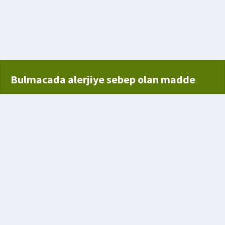
Bulmacada alerjiye sebep olan madde