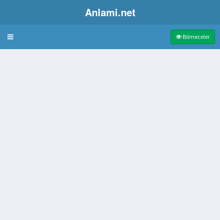
Anlami.net
Bulmaca
Bilmeceler
rtüsü
 benekli bir üzüm türü
 anagramı