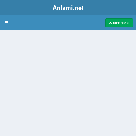
Anlami.net
Bulmaca
Bilmeceler
anı
rtüsü
 benekli bir üzüm türü