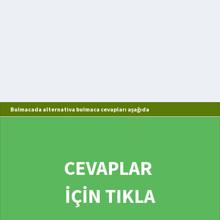
Bulmacada alternativa bulmaca cevapları aşağıda
CEVAPLAR
İÇİN TIKLA