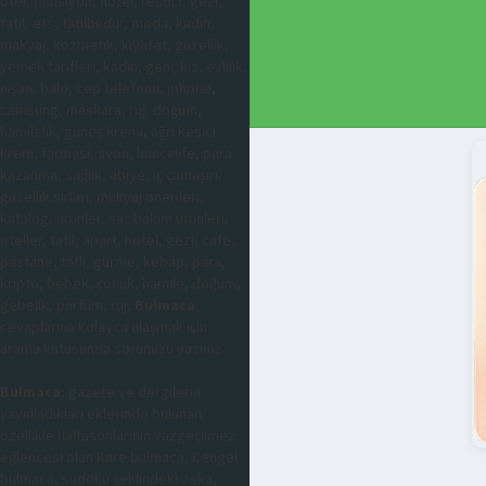
otel, pansiyon, hotel, resort, gezi,
tatil, ets, tatilbudur, moda, kadın,
makyaj, kozmetik, kıyafet, güzellik,
yemek tarifleri, kadın, genç kız, evlilik,
nişan, balo, cep telefonu, iphone,
samsung, maskara, ruj, doğum,
hamilelik, güneş kremi, ağrı kesici
krem, farmasi, avon, huncalife, para
kazanma, sağlık, abiye, iç çamaşırı,
güzellik sırları, makyaj önerileri,
katalog, ürünler, saç bakım ürünleri,
oteller, tatil, apart, hotel, gezi, cafe,
pastane, tatlı, gurme, kebap, para,
kripto, bebek, çocuk, hamile, doğum,
gebelik, parfüm, ruj,
Bulmaca
cevaplarına kolayca ulaşmak için
arama kutusunda sorunuzu yazınız.
Bulmaca
; gazete ve dergilerin
yayınladıkları eklerinde bulunan
özellikle haftasonlarının vazgeçilmez
eğlencesi olan Kare bulmaca, Çengel
bulmaca, sudoku şeklindeki zeka,