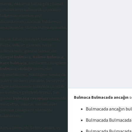
mantık, dikkat ve hafıza gibi zihinsel
yeteneklerini kullanarak çözdükleri
bulunması istenilen şeyi
düşündürerek, aratarak buldurmayı
amaçlayan bir sözcük bulma oyunudur,
En çok Sabah, Hürriyet, Habertürk,
Posta, Milliyet gazetesi tercih
edilmektedir, gazete bulmacaları
Çengel bulmaca
,
Kelime Bulmaca
,
Kare bulmaca
, sorularının cevaplarını
bulmaca sözlüğü
sitemizden
öğrenebilirsiniz, takıldığınız sorularda
sizlere yardımcı olacaktır, bu sayede
diğer kelimeleride kolaylıkla çözebilir
ve kendinizi geliştirebilirsiniz, tüm
Bulmaca Bulmacada ancağın
so
güncel
bulmaca cevapları
sitemizde
mevcuttur, yaklaşık 300.000 adet
Bulmacada ancağın bu
sorunun cevaplarını sitemizde
bulabilirsiniz.
Bulmacada Bulmacada 
Ayrıca sitemizde kelime anlamı, eş
Bulmacada Bulmacada 