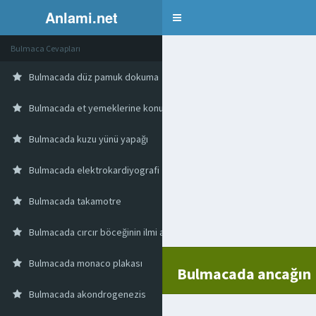
Anlami.net
Bulmaca
Bulmaca Cevapları
Bulmacada düz pamuk dokuma
Bulmacada et yemeklerine konulan sos
Bulmacada kuzu yünü yapağı
Bulmacada elektrokardiyografi
Bulmacada takamotre
Bulmacada cırcır böceğinin ilmi adı
Bulmacada monaco plakası
Bulmacada ancağın
Bulmacada akondrogenezis