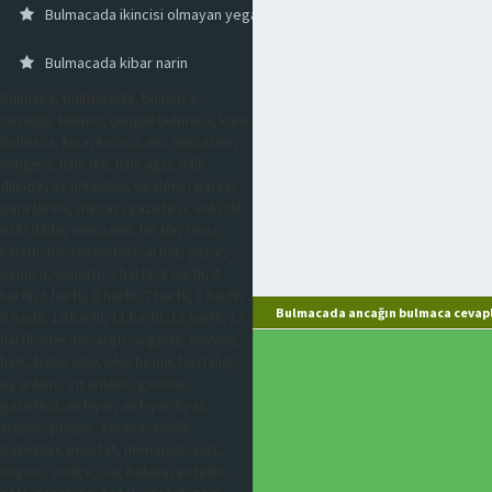
Bulmacada ikincisi olmayan yegane
Bulmacada kibar narin
bulmaca, bulmacada, bulmaca
sözlüğü, kelime, çengel bulmaca, kare
bulmaca, kısa, kısaca, imi, mecazen,
simgesi, halk dili, halk ağzı, halk
dilinde, eş anlamlısı, ne denir, parası,
para birimi, mecaz, gazetesi, eski dil,
eski dilde, mecazen, bir tür, tersi,
karşıtı, bir, resimdeki, artist, yazar,
oyuncu, sanatçı, 2 harfli, 3 harfli, 4
harfli, 5 harfli, 6 harfli, 7 harfli, 8 harfli,
Bulmacada ancağın bulmaca cevapl
9 harfli, 10 harfli, 11 harfli, 12 harfli, 13
harfli, mecazi, argo, argoda, hayvan,
halk, halkı, ölçü, ölçü birimi, hastalığı,
eş anlamı, zıt anlamı, gazete,
gazetesi, airfryer, airfryer fiyat,
arçelik, philips, karaca, evlilik
paketleri, prostat, menapoz, kist,
miyom, sivilce, saç bakımı, estetik,