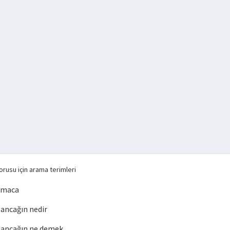
rusu için arama terimleri
lmaca
ancağın nedir
ancağın ne demek