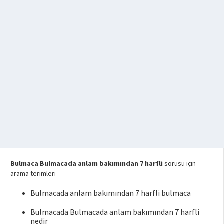
Bulmaca Bulmacada anlam bakımından 7 harfli
sorusu için
arama terimleri
Bulmacada anlam bakımından 7 harfli bulmaca
Bulmacada Bulmacada anlam bakımından 7 harfli
nedir