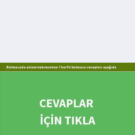
Bulmacada anlam bakımından 7 harfli bulmaca cevapları aşağıda
CEVAPLAR
İÇİN TIKLA