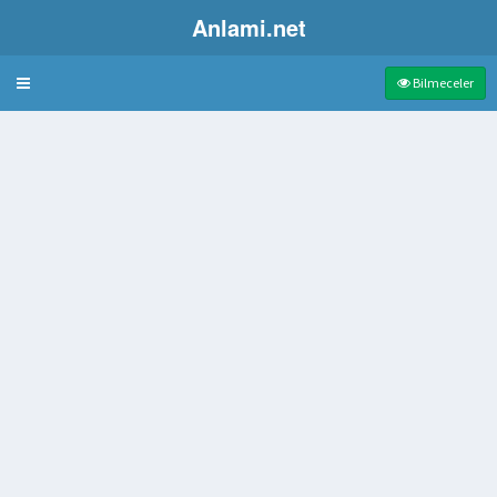
Anlami.net
Bulmaca
Bilmeceler
ntisi
ş yazı