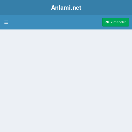
Anlami.net
Bulmaca
Bilmeceler
zilmiş olan taşlar
ralamanın sahibi