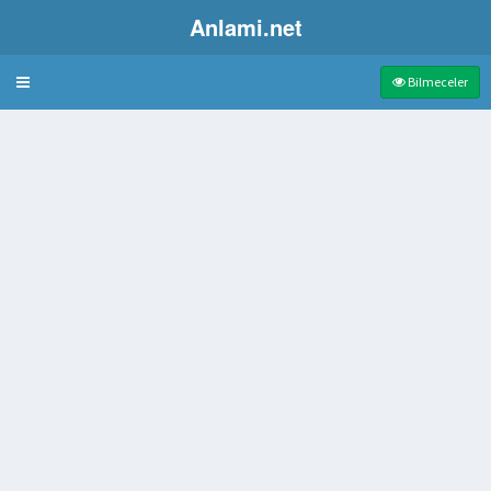
Anlami.net
Bulmaca
Bilmeceler
ası İçin Birleşmeleri Gerekir