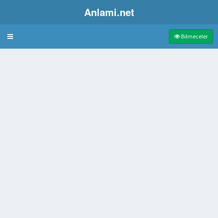
Anlami.net
Bulmaca
Bilmeceler
esi havayolu kısaltması
 kimse
mış