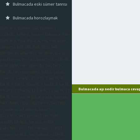
Bulmacada eski sümer tanrısı
Bulmacada horozlaşmak
bulmaca, bulmacada, bulmaca
sözlüğü, kelime, çengel bulmaca, kare
bulmaca, kısa, kısaca, imi, mecazen,
simgesi, halk dili, halk ağzı, halk
dilinde, eş anlamlısı, ne denir, parası,
para birimi, mecaz, gazetesi, eski dil,
eski dilde, mecazen, bir tür, tersi,
karşıtı, bir, resimdeki, artist, yazar,
oyuncu, sanatçı, 2 harfli, 3 harfli, 4
harfli, 5 harfli, 6 harfli, 7 harfli, 8 harfli,
Bulmacada aşı nedir bulmaca cevap
9 harfli, 10 harfli, 11 harfli, 12 harfli, 13
harfli, mecazi, argo, argoda, hayvan,
halk, halkı, ölçü, ölçü birimi, hastalığı,
eş anlamı, zıt anlamı, gazete,
gazetesi, airfryer, airfryer fiyat,
arçelik, philips, karaca, evlilik
paketleri, prostat, menapoz, kist,
miyom, sivilce, saç bakımı, estetik,