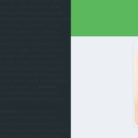
otel, pansiyon, hotel, resort, gezi,
tatil, ets, tatilbudur, moda, kadın,
makyaj, kozmetik, kıyafet, güzellik,
yemek tarifleri, kadın, genç kız, evlilik,
nişan, balo, cep telefonu, iphone,
samsung, maskara, ruj, doğum,
hamilelik, güneş kremi, ağrı kesici
krem, farmasi, avon, huncalife, para
kazanma, sağlık, abiye, iç çamaşırı,
güzellik sırları, makyaj önerileri,
katalog, ürünler, saç bakım ürünleri,
oteller, tatil, apart, hotel, gezi, cafe,
pastane, tatlı, gurme, kebap, para,
kripto, bebek, çocuk, hamile, doğum,
gebelik, parfüm, ruj,
Bulmaca
cevaplarına kolayca ulaşmak için
arama kutusunda sorunuzu yazınız.
Bulmaca
; gazete ve dergilerin
yayınladıkları eklerinde bulunan
özellikle haftasonlarının vazgeçilmez
eğlencesi olan Kare bulmaca, Çengel
bulmaca, sudoku şeklindeki zeka,