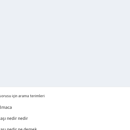
orusu için arama terimleri
ulmaca
şı nedir nedir
şı nedir ne demek