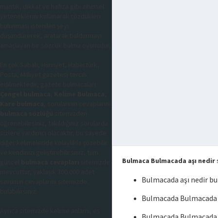
mantık, dikkat ve hafıza gibi zihinsel
yeteneklerini kullanarak çözdükleri
bulunması istenilen şeyi
düşündürerek, aratarak buldurmayı
amaçlayan bir sözcük bulma oyunudur,
En çok Sabah, Hürriyet, Habertürk,
Posta, Milliyet gazetesi tercih
edilmektedir, gazete bulmacaları
Çengel bulmaca
,
Kelime Bulmaca
,
Kare bulmaca
, sorularının cevaplarını
bulmaca sözlüğü
sitemizden
öğrenebilirsiniz, takıldığınız sorularda
sizlere yardımcı olacaktır, bu sayede
diğer kelimeleride kolaylıkla çözebilir
ve kendinizi geliştirebilirsiniz, tüm
Bulmaca Bulmacada aşı nedir
s
güncel
bulmaca cevapları
sitemizde
mevcuttur, yaklaşık 300.000 adet
Bulmacada aşı nedir b
sorunun cevaplarını sitemizde
bulabilirsiniz.
Bulmacada Bulmacada a
Ayrıca sitemizde kelime anlamı, eş
Bulmacada Bulmacada a