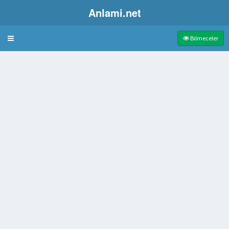
Anlami.net
Bulmaca
Bilmeceler
meden tiyatro oyununun yazarı
mı