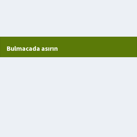
en V Şeklinde Sopa
Bulmacada asırın