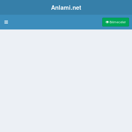
Anlami.net
Bulmaca
Bilmeceler
mileri
f