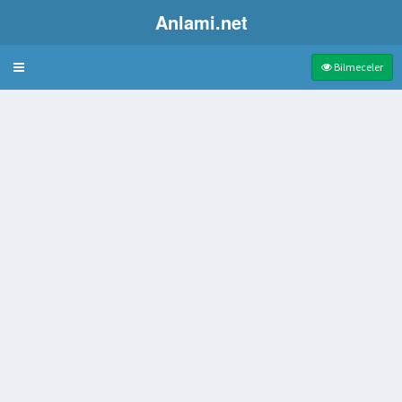
Anlami.net
Bulmaca
Bilmeceler
n isim
ası
lımlılık
çınan
 hasis
nan