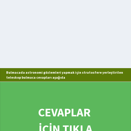
Bulmacada astronomi gözlemleri yapmak için stratosfere yerleştirilen
teleskop bulmaca cevapları aşağıda
CEVAPLAR
İÇİN TIKLA