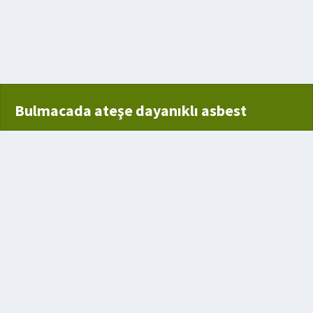
 usulü
ğiyle bitirilmesi
Bulmacada ateşe dayanıklı asbest