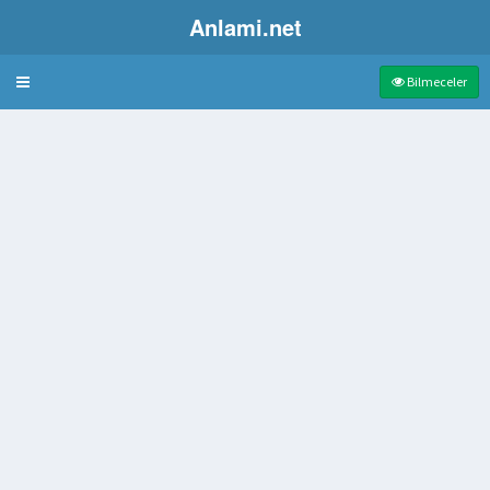
Anlami.net
Bulmaca
Bilmeceler
si
ahip Olma Yetkisi Mülkiyet