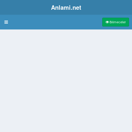
Anlami.net
Bulmaca
Bilmeceler
er
da veya üstünde tutmaya yarayan lastikli bağ