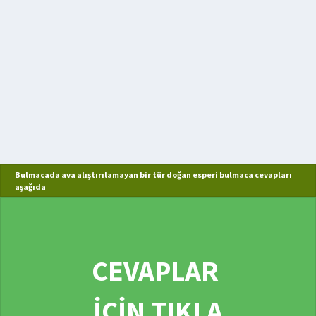
Bulmacada ava alıştırılamayan bir tür doğan esperi bulmaca cevapları
aşağıda
CEVAPLAR
İÇİN TIKLA