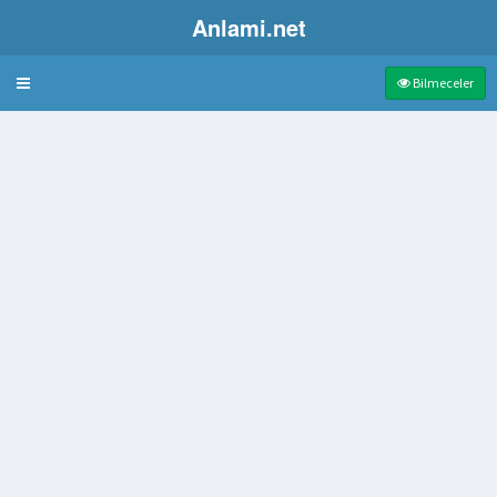
Anlami.net
Bulmaca
Bilmeceler
kten Korkma Hastalığı
 pantolon