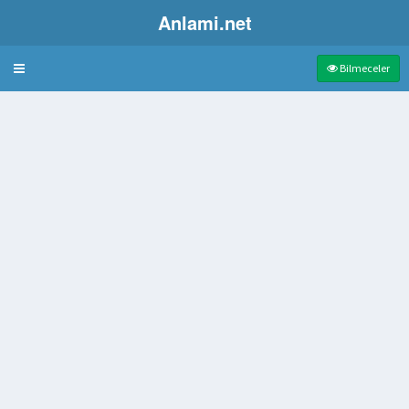
Anlami.net
Bulmaca
Bilmeceler
lan şarap
 işlenmiş derisi