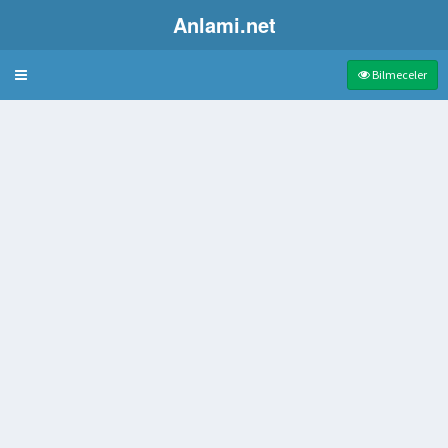
Anlami.net
Bulmaca
Bilmeceler
yan
delere verilen ad