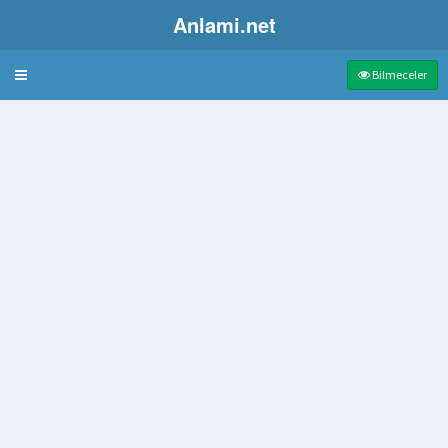
Anlami.net
Bulmaca
Bilmeceler
n
sindeki Dünyaca Ünlü Elmas