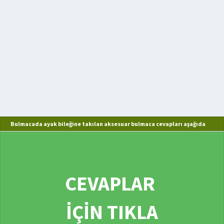
Bulmacada ayak bileğine takılan aksesuar bulmaca cevapları aşağıda
CEVAPLAR
İÇİN TIKLA