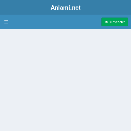
Anlami.net
Bulmaca
Bilmeceler
doku
z olan şey veya kimse