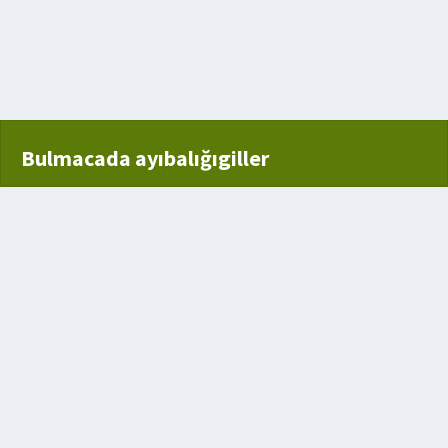
esi
Bulmacada ayıbalığıgiller