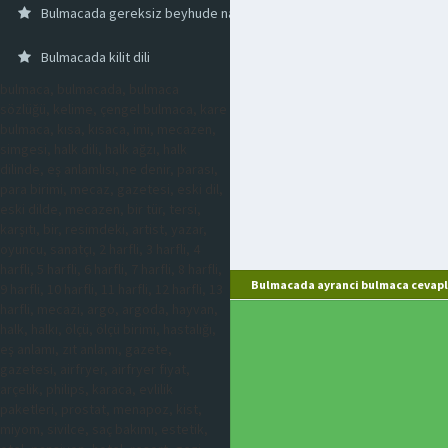
Bulmacada gereksiz beyhude nafile
Bulmacada kilit dili
bulmaca, bulmacada, bulmaca
sözlüğü, kelime, çengel bulmaca, kare
bulmaca, kısa, kısaca, imi, mecazen,
simgesi, halk dili, halk ağzı, halk
dilinde, eş anlamlısı, ne denir, parası,
para birimi, mecaz, gazetesi, eski dil,
eski dilde, mecazen, bir tür, tersi,
karşıtı, bir, resimdeki, artist, yazar,
oyuncu, sanatçı, 2 harfli, 3 harfli, 4
harfli, 5 harfli, 6 harfli, 7 harfli, 8 harfli,
Bulmacada ayranci bulmaca cevapl
9 harfli, 10 harfli, 11 harfli, 12 harfli, 13
harfli, mecazi, argo, argoda, hayvan,
halk, halkı, ölçü, ölçü birimi, hastalığı,
eş anlamı, zıt anlamı, gazete,
gazetesi, airfryer, airfryer fiyat,
arçelik, philips, karaca, evlilik
paketleri, prostat, menapoz, kist,
miyom, sivilce, saç bakımı, estetik,