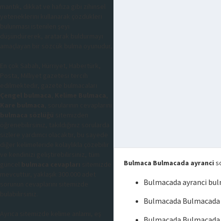
mantık, dikkat ve hafıza gibi zihinsel
yeteneklerini kullanarak çözdükleri
bulunması istenilen şeyi
düşündürerek, aratarak buldurmayı
amaçlayan bir sözcük bulma oyunudur,
En çok Sabah, Hürriyet, Habertürk,
Posta, Milliyet gazetesi tercih
edilmektedir, gazete bulmacaları
Çengel bulmaca
,
Kelime Bulmaca
,
Kare bulmaca
, sorularının cevaplarını
bulmaca sözlüğü
sitemizden
öğrenebilirsiniz, takıldığınız sorularda
sizlere yardımcı olacaktır, bu sayede
diğer kelimeleride kolaylıkla çözebilir
ve kendinizi geliştirebilirsiniz, tüm
Bulmaca Bulmacada ayranci
so
güncel
bulmaca cevapları
sitemizde
mevcuttur, yaklaşık 300.000 adet
Bulmacada ayranci bu
sorunun cevaplarını sitemizde
bulabilirsiniz.
Bulmacada Bulmacada a
Ayrıca sitemizde kelime anlamı, eş
Bulmacada Bulmacada 