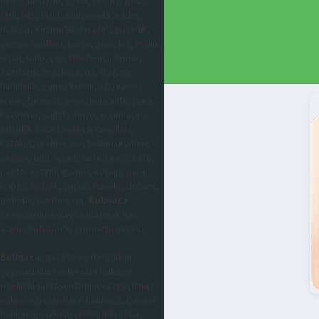
otel, pansiyon, hotel, resort, gezi,
tatil, ets, tatilbudur, moda, kadın,
makyaj, kozmetik, kıyafet, güzellik,
yemek tarifleri, kadın, genç kız, evlilik,
nişan, balo, cep telefonu, iphone,
samsung, maskara, ruj, doğum,
hamilelik, güneş kremi, ağrı kesici
krem, farmasi, avon, huncalife, para
kazanma, sağlık, abiye, iç çamaşırı,
güzellik sırları, makyaj önerileri,
katalog, ürünler, saç bakım ürünleri,
oteller, tatil, apart, hotel, gezi, cafe,
pastane, tatlı, gurme, kebap, para,
kripto, bebek, çocuk, hamile, doğum,
gebelik, parfüm, ruj,
Bulmaca
cevaplarına kolayca ulaşmak için
arama kutusunda sorunuzu yazınız.
Bulmaca
; gazete ve dergilerin
yayınladıkları eklerinde bulunan
özellikle haftasonlarının vazgeçilmez
eğlencesi olan Kare bulmaca, Çengel
bulmaca, sudoku şeklindeki zeka,