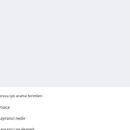
rusu için arama terimleri
lmaca
yranci nedir
ayranci ne demek