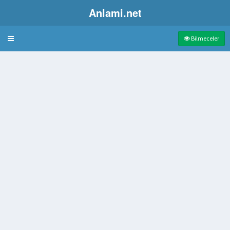
Anlami.net
Bulmaca
Bilmeceler
liğe üye olan kimse
nedir
para sürme