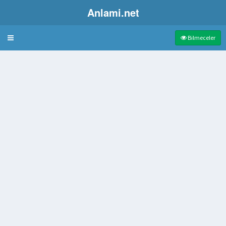
Anlami.net
Bulmaca
Bilmeceler
rumlarda Açığa Çıkan Salgı
yküsü
 olan ve yapıyı örten dam