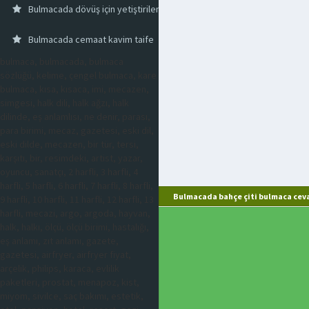
Bulmacada dövüş için yetiştirilen koç
Bulmacada cemaat kavim taife
bulmaca, bulmacada, bulmaca
sözlüğü, kelime, çengel bulmaca, kare
bulmaca, kısa, kısaca, imi, mecazen,
simgesi, halk dili, halk ağzı, halk
dilinde, eş anlamlısı, ne denir, parası,
para birimi, mecaz, gazetesi, eski dil,
eski dilde, mecazen, bir tür, tersi,
karşıtı, bir, resimdeki, artist, yazar,
oyuncu, sanatçı, 2 harfli, 3 harfli, 4
harfli, 5 harfli, 6 harfli, 7 harfli, 8 harfli,
Bulmacada bahçe çiti bulmaca ceva
9 harfli, 10 harfli, 11 harfli, 12 harfli, 13
harfli, mecazi, argo, argoda, hayvan,
halk, halkı, ölçü, ölçü birimi, hastalığı,
eş anlamı, zıt anlamı, gazete,
gazetesi, airfryer, airfryer fiyat,
arçelik, philips, karaca, evlilik
paketleri, prostat, menapoz, kist,
miyom, sivilce, saç bakımı, estetik,