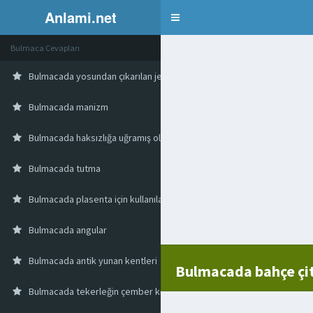
Anlami.net
Bulmaca
Bulmaca Cevapları
Bulmacada yosundan çıkarılan jelatin
Bulmacada manizm
Bulmacada haksızlığa uğramış olan mağdur
Bulmacada tutma
Bulmacada plasenta için kullanılan türkçe karşılık
Bulmacada angular
Bulmacada antik yunan kentleri
Bulmacada bahçe çit
Bulmacada tekerleğin çember kısmı