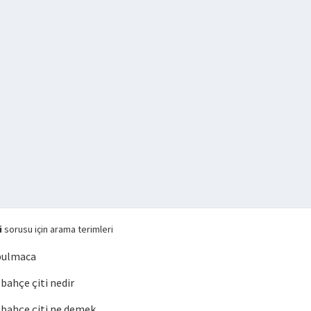
i
sorusu için arama terimleri
bulmaca
ahçe çiti nedir
bahçe çiti ne demek