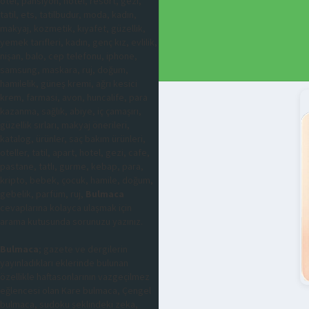
otel, pansiyon, hotel, resort, gezi,
tatil, ets, tatilbudur, moda, kadın,
makyaj, kozmetik, kıyafet, güzellik,
yemek tarifleri, kadın, genç kız, evlilik,
nişan, balo, cep telefonu, iphone,
samsung, maskara, ruj, doğum,
hamilelik, güneş kremi, ağrı kesici
krem, farmasi, avon, huncalife, para
kazanma, sağlık, abiye, iç çamaşırı,
güzellik sırları, makyaj önerileri,
katalog, ürünler, saç bakım ürünleri,
oteller, tatil, apart, hotel, gezi, cafe,
pastane, tatlı, gurme, kebap, para,
kripto, bebek, çocuk, hamile, doğum,
gebelik, parfüm, ruj,
Bulmaca
cevaplarına kolayca ulaşmak için
arama kutusunda sorunuzu yazınız.
Bulmaca
; gazete ve dergilerin
yayınladıkları eklerinde bulunan
özellikle haftasonlarının vazgeçilmez
eğlencesi olan Kare bulmaca, Çengel
bulmaca, sudoku şeklindeki zeka,