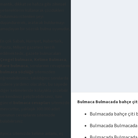
mantık, dikkat ve hafıza gibi zihinsel
yeteneklerini kullanarak çözdükleri
bulunması istenilen şeyi
düşündürerek, aratarak buldurmayı
amaçlayan bir sözcük bulma oyunudur,
En çok Sabah, Hürriyet, Habertürk,
Posta, Milliyet gazetesi tercih
edilmektedir, gazete bulmacaları
Çengel bulmaca
,
Kelime Bulmaca
,
Kare bulmaca
, sorularının cevaplarını
bulmaca sözlüğü
sitemizden
öğrenebilirsiniz, takıldığınız sorularda
sizlere yardımcı olacaktır, bu sayede
diğer kelimeleride kolaylıkla çözebilir
ve kendinizi geliştirebilirsiniz, tüm
Bulmaca Bulmacada bahçe çit
güncel
bulmaca cevapları
sitemizde
mevcuttur, yaklaşık 300.000 adet
Bulmacada bahçe çiti 
sorunun cevaplarını sitemizde
bulabilirsiniz.
Bulmacada Bulmacada b
Ayrıca sitemizde kelime anlamı, eş
Bulmacada Bulmacada 