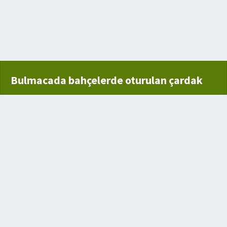
ehirin eski adı
Bulmacada bahçelerde oturulan çardak