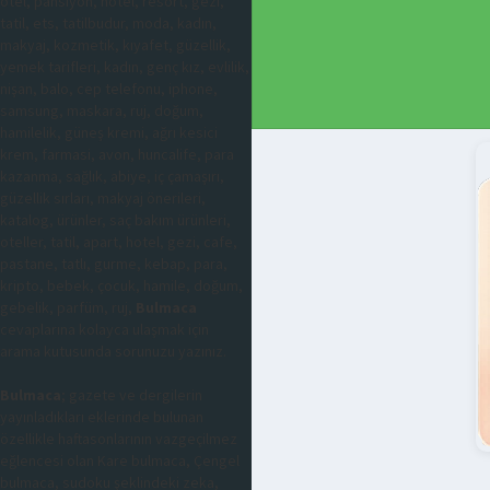
otel, pansiyon, hotel, resort, gezi,
tatil, ets, tatilbudur, moda, kadın,
makyaj, kozmetik, kıyafet, güzellik,
yemek tarifleri, kadın, genç kız, evlilik,
nişan, balo, cep telefonu, iphone,
samsung, maskara, ruj, doğum,
hamilelik, güneş kremi, ağrı kesici
krem, farmasi, avon, huncalife, para
kazanma, sağlık, abiye, iç çamaşırı,
güzellik sırları, makyaj önerileri,
katalog, ürünler, saç bakım ürünleri,
oteller, tatil, apart, hotel, gezi, cafe,
pastane, tatlı, gurme, kebap, para,
kripto, bebek, çocuk, hamile, doğum,
gebelik, parfüm, ruj,
Bulmaca
cevaplarına kolayca ulaşmak için
arama kutusunda sorunuzu yazınız.
Bulmaca
; gazete ve dergilerin
yayınladıkları eklerinde bulunan
özellikle haftasonlarının vazgeçilmez
eğlencesi olan Kare bulmaca, Çengel
bulmaca, sudoku şeklindeki zeka,