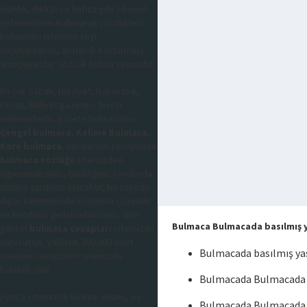
mantık, dikkat ve hafıza gibi zihinsel
yeteneklerini kullanarak çözdükleri
bulunması istenilen şeyi
düşündürerek, aratarak buldurmayı
amaçlayan bir sözcük bulma oyunudur,
En çok Sabah, Hürriyet, Habertürk,
Posta, Milliyet gazetesi tercih
edilmektedir, gazete bulmacaları
Çengel bulmaca
,
Kelime Bulmaca
,
Kare bulmaca
, sorularının cevaplarını
bulmaca sözlüğü
sitemizden
öğrenebilirsiniz, takıldığınız sorularda
sizlere yardımcı olacaktır, bu sayede
diğer kelimeleride kolaylıkla çözebilir
ve kendinizi geliştirebilirsiniz, tüm
Bulmaca Bulmacada basılmış y
güncel
bulmaca cevapları
sitemizde
mevcuttur, yaklaşık 300.000 adet
Bulmacada basılmış ya
sorunun cevaplarını sitemizde
bulabilirsiniz.
Bulmacada Bulmacada b
Ayrıca sitemizde kelime anlamı, eş
Bulmacada Bulmacada b