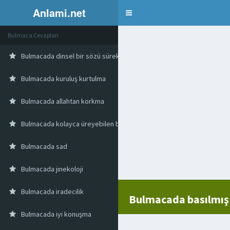
Anlami.net
Bulmaca
Bulmaca Cevapları
Bulmacada dinsel bir sözü sürekli yineleme
Bulmacada kuruluş kurtulma
Bulmacada allahtan korkma
Bulmacada kolayca üreyebilen bitki
Bulmacada sad
Bulmacada jinekoloji
Bulmacada iradecilik
Bulmacada basılmış 
Bulmacada iyi konuşma