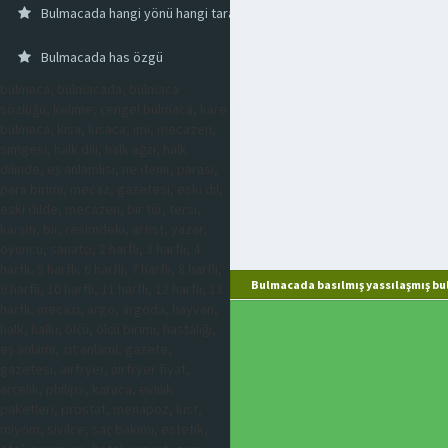
Bulmacada hangi yönü hangi tarafı
Bulmacada has özgü
bulmaca, bulmacada, bulmaca
sözlüğü, kelime, çengel bulmaca, kare
bulmaca, kısa, kısaca, imi, mecazen,
simgesi, halk dili, halk ağzı, halk
dilinde, eş anlamlısı, ne denir, parası,
para birimi, mecaz, gazetesi, eski dil,
eski dilde, mecazen, bir tür, tersi,
karşıtı, bir, resimdeki, artist, yazar,
oyuncu, sanatçı, 2 harfli, 3 harfli, 4
harfli, 5 harfli, 6 harfli, 7 harfli, 8 harfli,
Bulmacada basılmış yassılaşmış bu
9 harfli, 10 harfli, 11 harfli, 12 harfli, 13
harfli, mecazi, argo, argoda, hayvan,
halk, halkı, ölçü, ölçü birimi, hastalığı,
eş anlamı, zıt anlamı, gazete,
gazetesi, airfryer, airfryer fiyat,
arçelik, philips, karaca, evlilik
paketleri, prostat, menapoz, kist,
miyom, sivilce, saç bakımı, estetik,