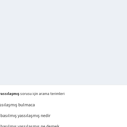
assılaşmış
sorusu için arama terimleri
ssılaşmış bulmaca
asılmış yassılaşmış nedir
asılmış yassılaşmış ne demek