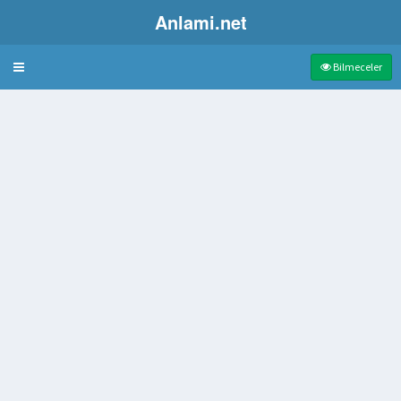
Anlami.net
Bulmaca
Bilmeceler
gel olamayan