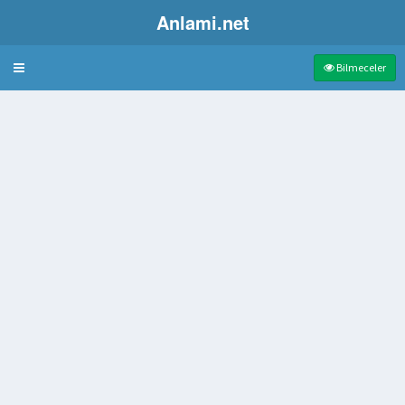
Anlami.net
Bulmaca
Bilmeceler
nü oluşturan kısım