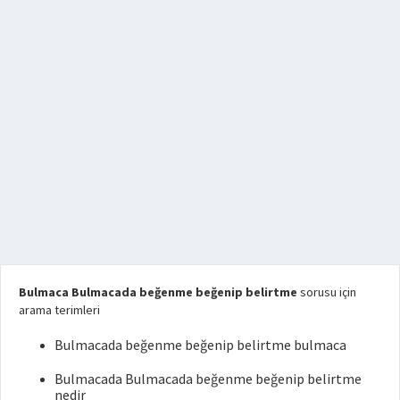
Bulmaca Bulmacada beğenme beğenip belirtme
sorusu için
arama terimleri
Bulmacada beğenme beğenip belirtme bulmaca
Bulmacada Bulmacada beğenme beğenip belirtme
nedir