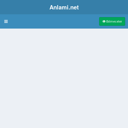
Anlami.net
Bulmaca
Bilmeceler
de tatlı ve gevrek bir çesit üzüm
lu küçük araba