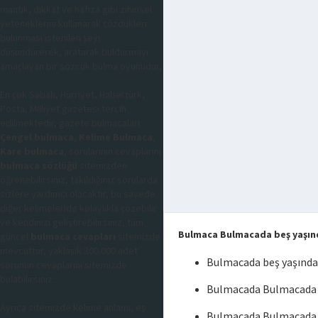
mantık, dikkat ve hafıza gibi zihinsel
yeteneklerini kullanarak çözdükleri
bulunması istenilen şeyi
düşündürerek, aratarak buldurmayı
amaçlayan bir sözcük bulma oyunudur,
En çok Sabah, Hürriyet, Habertürk,
Posta, Milliyet gazetesi tercih
edilmektedir, gazete bulmacaları
Çengel bulmaca
,
Kelime Bulmaca
,
Kare bulmaca
, sorularının cevaplarını
bulmaca sözlüğü
sitemizden
öğrenebilirsiniz, takıldığınız sorularda
sizlere yardımcı olacaktır, bu sayede
diğer kelimeleride kolaylıkla çözebilir
ve kendinizi geliştirebilirsiniz, tüm
Bulmaca Bulmacada beş yaşınd
güncel
bulmaca cevapları
sitemizde
mevcuttur, yaklaşık 300.000 adet
Bulmacada beş yaşından
sorunun cevaplarını sitemizde
bulabilirsiniz.
Bulmacada Bulmacada be
Ayrıca sitemizde kelime anlamı, eş
Bulmacada Bulmacada b