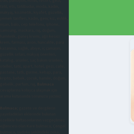
otel, pansiyon, hotel, resort, gezi,
tatil, ets, tatilbudur, moda, kadın,
makyaj, kozmetik, kıyafet, güzellik,
yemek tarifleri, kadın, genç kız, evlilik,
nişan, balo, cep telefonu, iphone,
samsung, maskara, ruj, doğum,
hamilelik, güneş kremi, ağrı kesici
krem, farmasi, avon, huncalife, para
kazanma, sağlık, abiye, iç çamaşırı,
güzellik sırları, makyaj önerileri,
katalog, ürünler, saç bakım ürünleri,
oteller, tatil, apart, hotel, gezi, cafe,
pastane, tatlı, gurme, kebap, para,
kripto, bebek, çocuk, hamile, doğum,
gebelik, parfüm, ruj,
Bulmaca
cevaplarına kolayca ulaşmak için
arama kutusunda sorunuzu yazınız.
Bulmaca
; gazete ve dergilerin
yayınladıkları eklerinde bulunan
özellikle haftasonlarının vazgeçilmez
eğlencesi olan Kare bulmaca, Çengel
bulmaca, sudoku şeklindeki zeka,