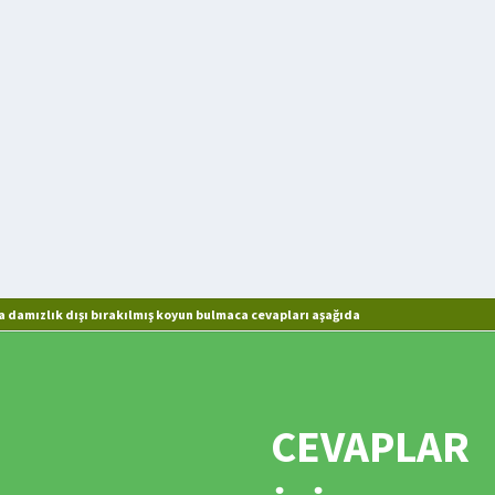
 damızlık dışı bırakılmış koyun bulmaca cevapları aşağıda
CEVAPLAR