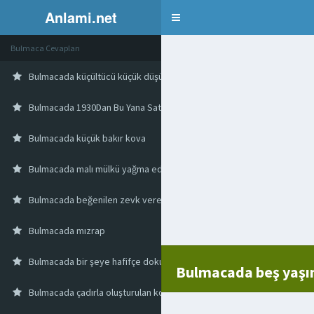
Anlami.net
Bulmaca
Bulmaca Cevapları
Bulmacada küçültücü küçük düşürücü
Bulmacada 1930Dan Bu Yana Satılan Fıstıklı Abd Çikolatası
Bulmacada küçük bakır kova
Bulmacada malı mülkü yağma edilmiş
Bulmacada beğenilen zevk veren
Bulmacada mızrap
Bulmacada bir şeye hafifçe dokunmak
Bulmacada beş yaşın
Bulmacada çadırla oluşturulan konak yeri