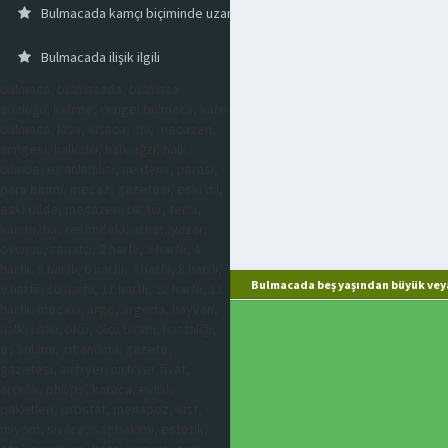
Bulmacada kamçı biçiminde uzantısı olan hayvan
Bulmacada ilişik ilgili
bulmaca, bulmacada, bulmaca
sözlüğü, kelime, çengel bulmaca, kare
bulmaca, kısa, kısaca, imi, mecazen,
simgesi, halk dili, halk ağzı, halk
dilinde, eş anlamlısı, ne denir, parası,
para birimi, mecaz, gazetesi, eski dil,
eski dilde, mecazen, bir tür, tersi,
karşıtı, bir, resimdeki, artist, yazar,
oyuncu, sanatçı, 2 harfli, 3 harfli, 4
harfli, 5 harfli, 6 harfli, 7 harfli, 8 harfli,
Bulmacada beş yaşından büyük veya
9 harfli, 10 harfli, 11 harfli, 12 harfli, 13
harfli, mecazi, argo, argoda, hayvan,
halk, halkı, ölçü, ölçü birimi, hastalığı,
eş anlamı, zıt anlamı, gazete,
gazetesi, airfryer, airfryer fiyat,
arçelik, philips, karaca, evlilik
paketleri, prostat, menapoz, kist,
miyom, sivilce, saç bakımı, estetik,