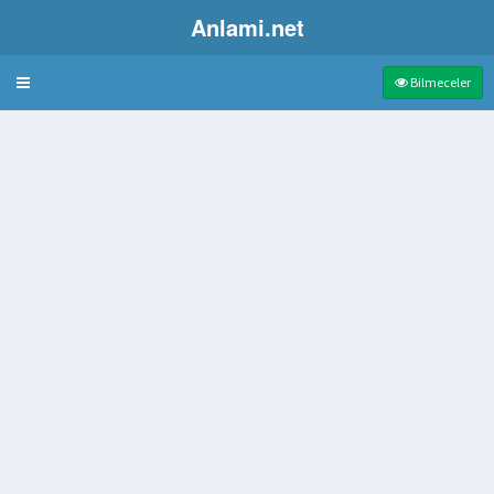
Anlami.net
Bulmaca
Bilmeceler
erin kazmak
linde çörek