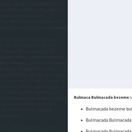
mantık, dikkat ve hafıza gibi zihinsel
yeteneklerini kullanarak çözdükleri
bulunması istenilen şeyi
düşündürerek, aratarak buldurmayı
amaçlayan bir sözcük bulma oyunudur,
En çok Sabah, Hürriyet, Habertürk,
Posta, Milliyet gazetesi tercih
edilmektedir, gazete bulmacaları
Çengel bulmaca
,
Kelime Bulmaca
,
Kare bulmaca
, sorularının cevaplarını
bulmaca sözlüğü
sitemizden
öğrenebilirsiniz, takıldığınız sorularda
sizlere yardımcı olacaktır, bu sayede
diğer kelimeleride kolaylıkla çözebilir
ve kendinizi geliştirebilirsiniz, tüm
Bulmaca Bulmacada bezeme
s
güncel
bulmaca cevapları
sitemizde
mevcuttur, yaklaşık 300.000 adet
Bulmacada bezeme bu
sorunun cevaplarını sitemizde
bulabilirsiniz.
Bulmacada Bulmacada 
Ayrıca sitemizde kelime anlamı, eş
Bulmacada Bulmacada