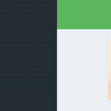
otel, pansiyon, hotel, resort, gezi,
tatil, ets, tatilbudur, moda, kadın,
makyaj, kozmetik, kıyafet, güzellik,
yemek tarifleri, kadın, genç kız, evlilik,
nişan, balo, cep telefonu, iphone,
samsung, maskara, ruj, doğum,
hamilelik, güneş kremi, ağrı kesici
krem, farmasi, avon, huncalife, para
kazanma, sağlık, abiye, iç çamaşırı,
güzellik sırları, makyaj önerileri,
katalog, ürünler, saç bakım ürünleri,
oteller, tatil, apart, hotel, gezi, cafe,
pastane, tatlı, gurme, kebap, para,
kripto, bebek, çocuk, hamile, doğum,
gebelik, parfüm, ruj,
Bulmaca
cevaplarına kolayca ulaşmak için
arama kutusunda sorunuzu yazınız.
Bulmaca
; gazete ve dergilerin
yayınladıkları eklerinde bulunan
özellikle haftasonlarının vazgeçilmez
eğlencesi olan Kare bulmaca, Çengel
bulmaca, sudoku şeklindeki zeka,