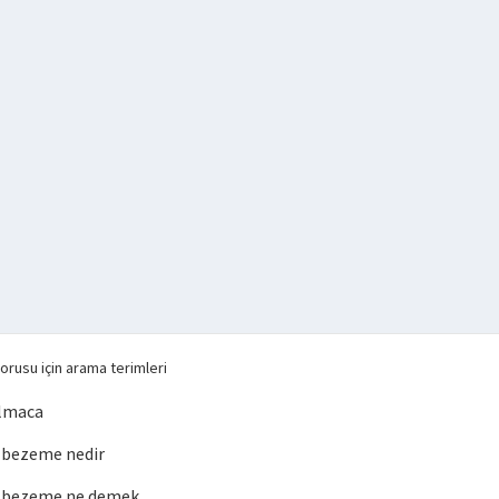
orusu için arama terimleri
lmaca
bezeme nedir
 bezeme ne demek