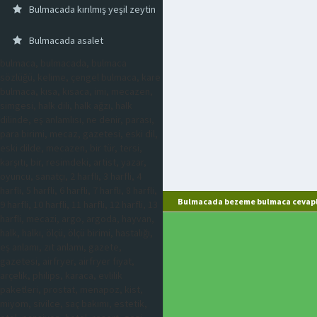
Bulmacada kırılmış yeşil zeytin
Bulmacada asalet
bulmaca, bulmacada, bulmaca
sözlüğü, kelime, çengel bulmaca, kare
bulmaca, kısa, kısaca, imi, mecazen,
simgesi, halk dili, halk ağzı, halk
dilinde, eş anlamlısı, ne denir, parası,
para birimi, mecaz, gazetesi, eski dil,
eski dilde, mecazen, bir tür, tersi,
karşıtı, bir, resimdeki, artist, yazar,
oyuncu, sanatçı, 2 harfli, 3 harfli, 4
harfli, 5 harfli, 6 harfli, 7 harfli, 8 harfli,
Bulmacada bezeme bulmaca cevapl
9 harfli, 10 harfli, 11 harfli, 12 harfli, 13
harfli, mecazi, argo, argoda, hayvan,
halk, halkı, ölçü, ölçü birimi, hastalığı,
eş anlamı, zıt anlamı, gazete,
gazetesi, airfryer, airfryer fiyat,
arçelik, philips, karaca, evlilik
paketleri, prostat, menapoz, kist,
miyom, sivilce, saç bakımı, estetik,