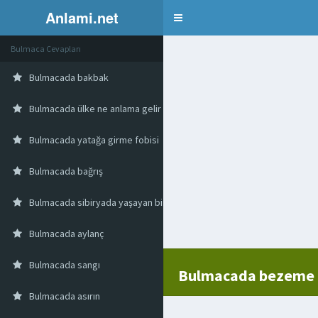
Anlami.net
Bulmaca
Bulmaca Cevapları
Bulmacada bakbak
Bulmacada ülke ne anlama gelir
Bulmacada yatağa girme fobisi
Bulmacada bağrış
Bulmacada sibiryada yaşayan bir halk
Bulmacada aylanç
Bulmacada sangı
Bulmacada bezeme
Bulmacada asırın