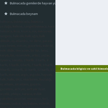
Bulmacada gemilerde hayvan yüklerken kullanılan sandık
Bulmacada beynam
bulmaca, bulmacada, bulmaca
sözlüğü, kelime, çengel bulmaca, kare
bulmaca, kısa, kısaca, imi, mecazen,
simgesi, halk dili, halk ağzı, halk
dilinde, eş anlamlısı, ne denir, parası,
para birimi, mecaz, gazetesi, eski dil,
eski dilde, mecazen, bir tür, tersi,
karşıtı, bir, resimdeki, artist, yazar,
oyuncu, sanatçı, 2 harfli, 3 harfli, 4
harfli, 5 harfli, 6 harfli, 7 harfli, 8 harfli,
Bulmacada bilgisiz ve cahil kimsel
9 harfli, 10 harfli, 11 harfli, 12 harfli, 13
harfli, mecazi, argo, argoda, hayvan,
halk, halkı, ölçü, ölçü birimi, hastalığı,
eş anlamı, zıt anlamı, gazete,
gazetesi, airfryer, airfryer fiyat,
arçelik, philips, karaca, evlilik
paketleri, prostat, menapoz, kist,
miyom, sivilce, saç bakımı, estetik,