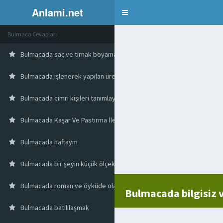
Anlami.net
Bulmaca
Bulmaca Cevapları
Bulmacada saç ve tırnak boyamada kullanılan toz
Bulmacada işlenerek yapılan üretim
Bulmacada cimri kişileri tanımlayan bir deyim
Bulmacada Kaşar Ve Pastırma İle Yapılan Bir Börek
Bulmacada haftaym
Bulmacada bir şeyin küçük ölçekte olması yada kopyası
Bulmacada roman ve öyküde olay
Bulmacada bilgisiz v
Bulmacada batılılaşmak