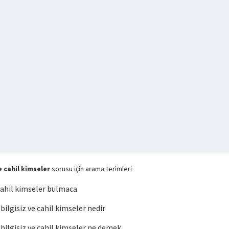
 cahil kimseler
sorusu için arama terimleri
cahil kimseler bulmaca
lgisiz ve cahil kimseler nedir
ilgisiz ve cahil kimseler ne demek