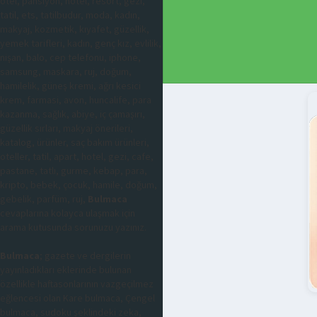
otel, pansiyon, hotel, resort, gezi,
tatil, ets, tatilbudur, moda, kadın,
makyaj, kozmetik, kıyafet, güzellik,
yemek tarifleri, kadın, genç kız, evlilik,
nişan, balo, cep telefonu, iphone,
samsung, maskara, ruj, doğum,
hamilelik, güneş kremi, ağrı kesici
krem, farmasi, avon, huncalife, para
kazanma, sağlık, abiye, iç çamaşırı,
güzellik sırları, makyaj önerileri,
katalog, ürünler, saç bakım ürünleri,
oteller, tatil, apart, hotel, gezi, cafe,
pastane, tatlı, gurme, kebap, para,
kripto, bebek, çocuk, hamile, doğum,
gebelik, parfüm, ruj,
Bulmaca
cevaplarına kolayca ulaşmak için
arama kutusunda sorunuzu yazınız.
Bulmaca
; gazete ve dergilerin
yayınladıkları eklerinde bulunan
özellikle haftasonlarının vazgeçilmez
eğlencesi olan Kare bulmaca, Çengel
bulmaca, sudoku şeklindeki zeka,