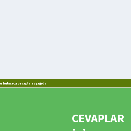
er bulmaca cevapları aşağıda
CEVAPLAR