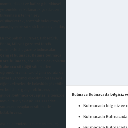
mantık, dikkat ve hafıza gibi zihinsel
yeteneklerini kullanarak çözdükleri
bulunması istenilen şeyi
düşündürerek, aratarak buldurmayı
amaçlayan bir sözcük bulma oyunudur,
En çok Sabah, Hürriyet, Habertürk,
Posta, Milliyet gazetesi tercih
edilmektedir, gazete bulmacaları
Çengel bulmaca
,
Kelime Bulmaca
,
Kare bulmaca
, sorularının cevaplarını
bulmaca sözlüğü
sitemizden
öğrenebilirsiniz, takıldığınız sorularda
sizlere yardımcı olacaktır, bu sayede
diğer kelimeleride kolaylıkla çözebilir
ve kendinizi geliştirebilirsiniz, tüm
Bulmaca Bulmacada bilgisiz ve
güncel
bulmaca cevapları
sitemizde
mevcuttur, yaklaşık 300.000 adet
Bulmacada bilgisiz ve 
sorunun cevaplarını sitemizde
bulabilirsiniz.
Bulmacada Bulmacada bi
Ayrıca sitemizde kelime anlamı, eş
Bulmacada Bulmacada b